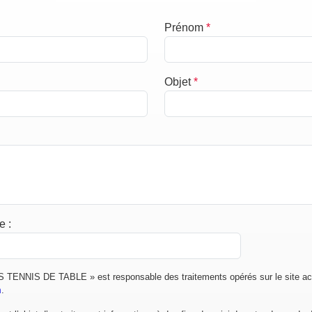
Prénom
*
Objet
*
de
:
TENNIS DE TABLE » est responsable des traitements opérés sur le site acc
m
.