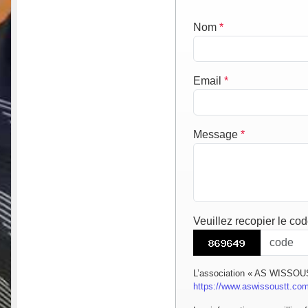
Nom
*
Email
*
Message
*
Veuillez recopier le co
L’association « AS WISSOUS 
https://www.aswissoustt.co