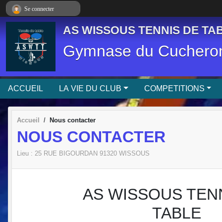
Panneau de gestion des cookies
Se connecter
AS WISSOUS TENNIS DE TAB
Gymnase du Cucheron
ACCUEIL
LA VIE DU CLUB
COMPETITIONS
Accueil
Nous contacter
NOUS CONTACTER
Lieu :
25 RUE BIGOURDAN
91320
WISSOUS
AS WISSOUS TEN
TABLE