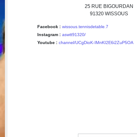
25 RUE BIGOURDAN
91320
WISSOUS
Facebook :
wissous.tennisdetable.7
Instagram :
aswtt91320/
Youtube :
channel/UCgDioK-IMnKI2E6i2ZuP5OA