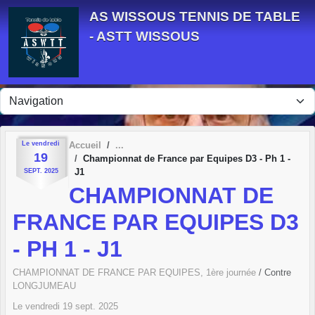
Panneau de gestion des cookies
AS WISSOUS TENNIS DE TABLE
- ASTT WISSOUS
Le
vendredi
Accueil
19
Championnat de France par Equipes D3 - Ph 1 -
J1
SEPT.
2025
CHAMPIONNAT DE
FRANCE PAR EQUIPES D3
- PH 1 - J1
CHAMPIONNAT DE FRANCE PAR EQUIPES, 1ère journée
/ Contre
LONGJUMEAU
Le
vendredi
19
sept.
2025