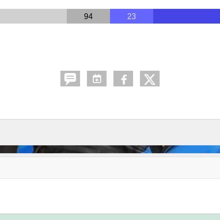
94
23