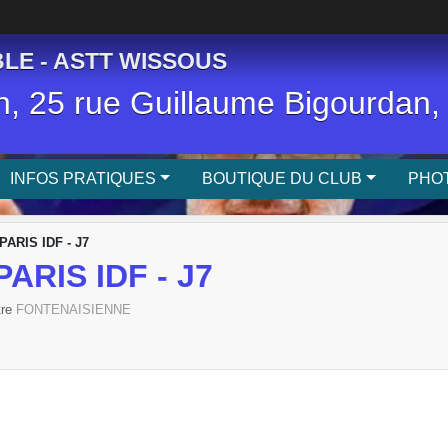
LE - ASTT WISSOUS
, 25 rue Guillaume Bigourda
INFOS PRATIQUES
BOUTIQUE DU CLUB
PHOT
ARIS IDF - J7
RIS IDF - J7
tre
FONTENAISIENNE