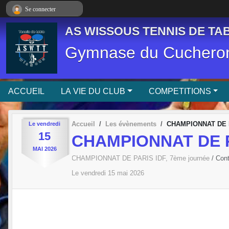
Panneau de gestion des cookies
Se connecter
AS WISSOUS TENNIS DE TAB
Gymnase du Cucheron
ACCUEIL
LA VIE DU CLUB
COMPETITIONS
Accueil
Les évènements
CHAMPIONNAT DE P
Le
vendredi
15
CHAMPIONNAT DE PA
MAI
2026
CHAMPIONNAT DE PARIS IDF, 7ème journée
/ Con
Le
vendredi
15
mai
2026