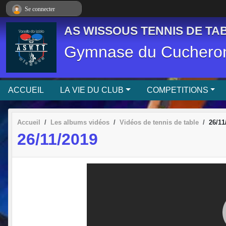
Panneau de gestion des cookies
Se connecter
AS WISSOUS TENNIS DE TAB
Gymnase du Cucheron
ACCUEIL
LA VIE DU CLUB
COMPETITIONS
Accueil
Les albums vidéos
Vidéos de tennis de table
26/11
26/11/2019